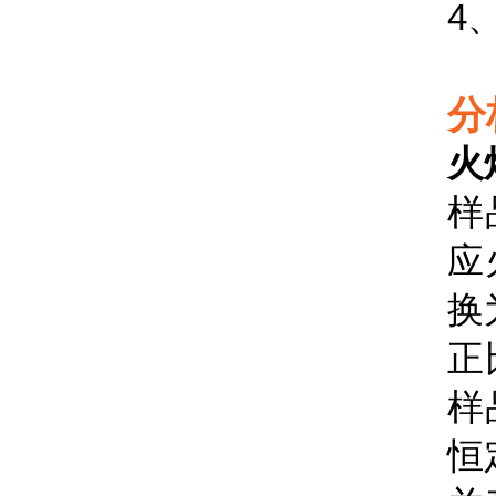
4
分
火
样
应
换
正
样
恒