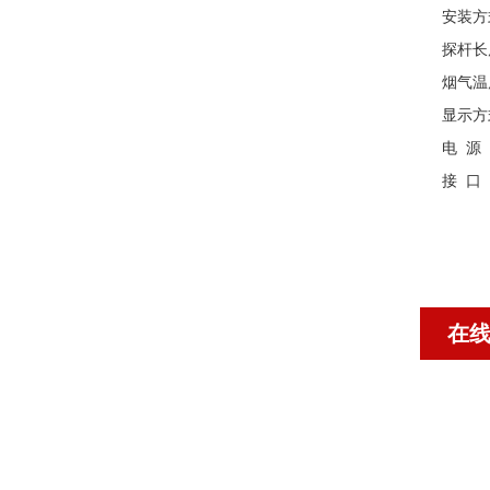
安装方
探杆长
烟气温度
显示方
电 源 ：
接 口 
在